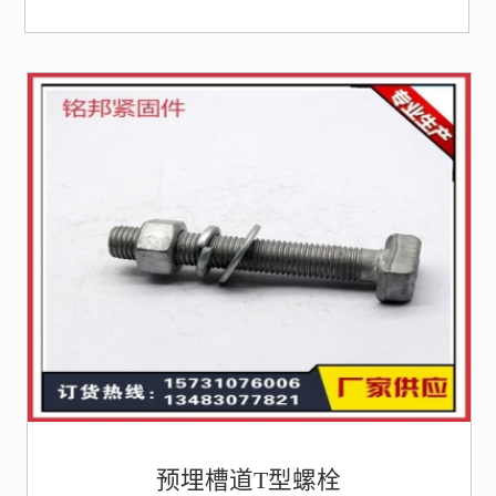
预埋槽道T型螺栓