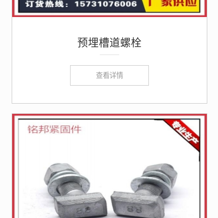
预埋槽道螺栓
查看详情