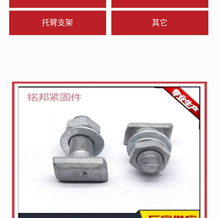
托臂支架
其它