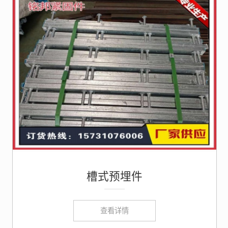
槽式预埋件
查看详情