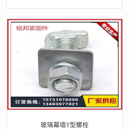
玻璃幕墙T型螺栓