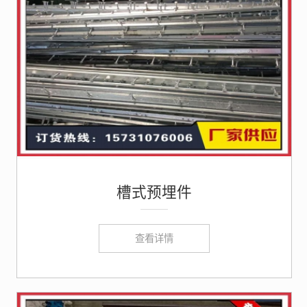
槽式预埋件
查看详情