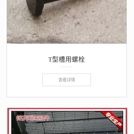
T型槽用螺栓
查看详情