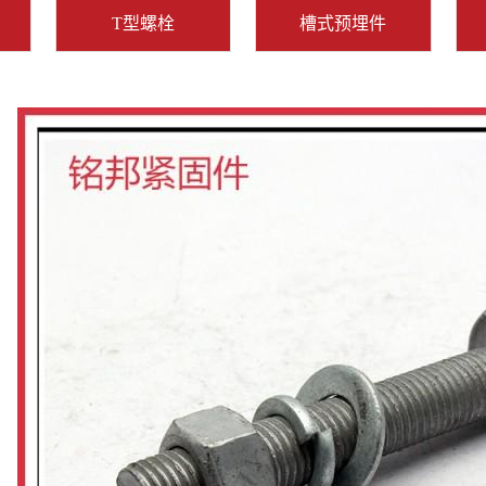
T型螺栓
槽式预埋件