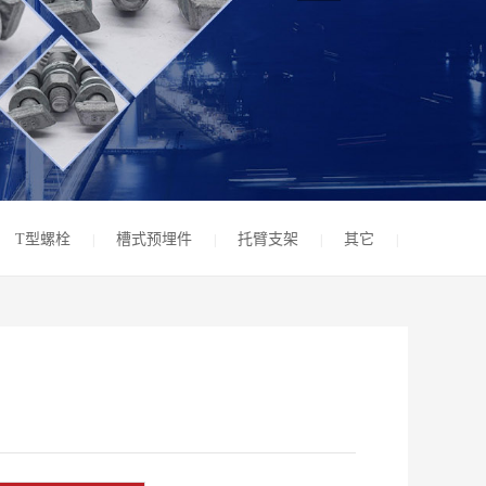
T型螺栓
槽式预埋件
托臂支架
其它
|
|
|
|