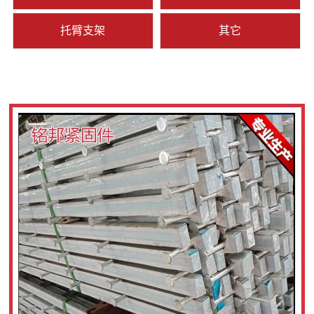
托臂支架
其它