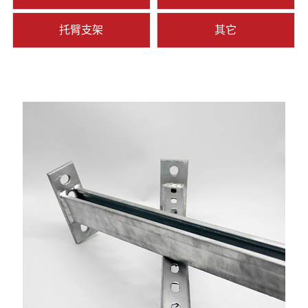
托臂支架
其它