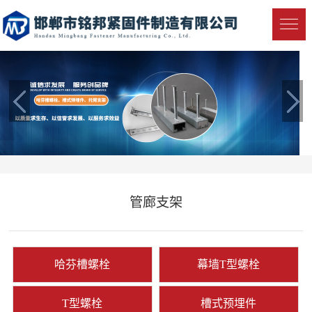
管廊支架
哈芬槽螺栓
幕墙T型螺栓
T型螺栓
槽式预埋件