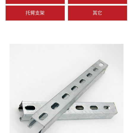
托臂支架
其它