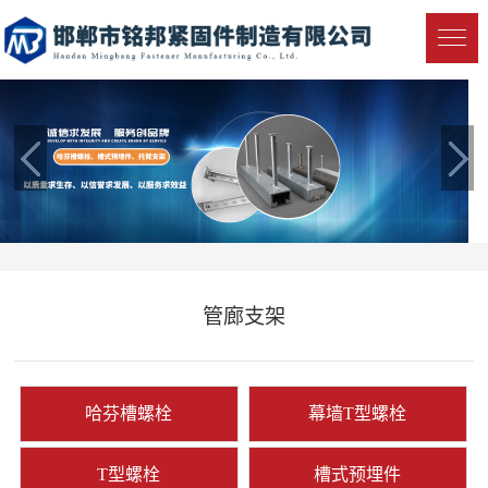
管廊支架
哈芬槽螺栓
幕墙T型螺栓
T型螺栓
槽式预埋件