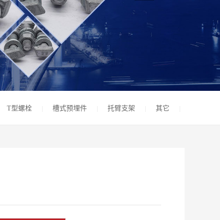
T型螺栓
槽式预埋件
托臂支架
其它
|
|
|
|