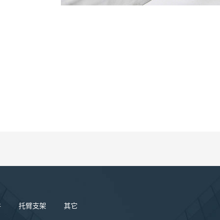
件
托臂支架
其它