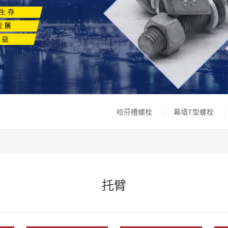
哈芬槽螺栓
幕墙T型螺栓
|
|
托臂