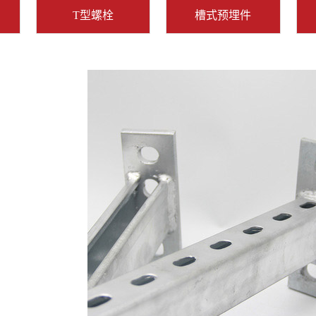
T型螺栓
槽式预埋件