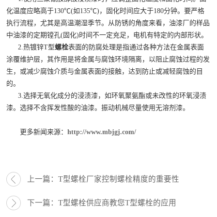
化温度应略高于130℃(如135℃)，固化时间应大于180分钟。要严格
执行流程，尤其是高温潮湿季节。从防锈的角度来看，油漆厂的样品
中油漆的定期镗孔(固化)时间不一定充足，电机有特定的内部形状。
2.热镀锌T型
螺栓
表面的防腐处理是指通过各种方法在金属表面
涂覆维护层，其作用是将金属与腐蚀环境隔离，以阻止腐蚀过程的发
生，或减少腐蚀介质与金属表面的接触，达到防止或减轻腐蚀的目
的。
3.选择无氧化成分的浸渍漆，如环氧聚氨酯或未改性的环氧浸渍
漆。选择不含挥发性酸的油漆。振动机械尽量使用无溶剂漆。
更多新闻来源：
http://www.mbjgj.com/
上一篇：
T型螺栓厂家控制螺栓精度的重要性
下一篇：
T型螺栓供应商教您T型螺栓的应用